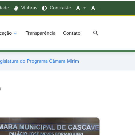
idade
VLibras
Contraste
+
-
search
cação
Transparência
Contato
expand_more
egislatura do Programa Câmara Mirim
m