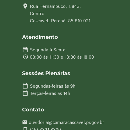
location_on
Rua Pernambuco, 1.843,
Centro
Cascavel, Paraná, 85.810-021
Atendimento
date_range
Segunda à Sexta
history
08:00 às 11:30 e 13:30 às 18:00
Sessões Plenárias
date_range
Segundas-feiras às 9h
date_range
Terças-feiras às 14h
Contato
ouvidoria@camaracascavel.pr.gov.br
email
smartphone
(45) 3321-8800