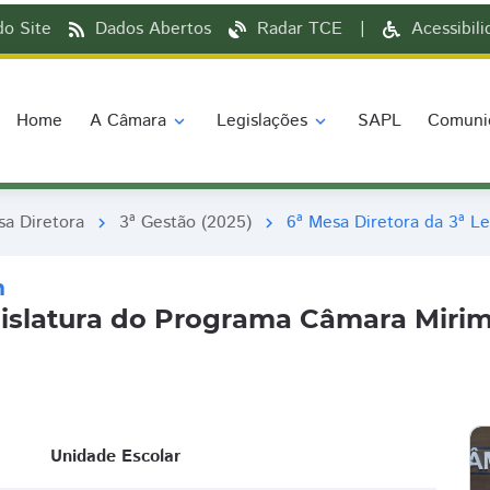
o Site
Dados Abertos
Radar TCE
|
Acessibil
Home
A Câmara
Legislações
SAPL
Comuni
expand_more
expand_more
a Diretora
3ª Gestão (2025)
6ª Mesa Diretora da 3ª L
chevron_right
chevron_right
m
egislatura do Programa Câmara Miri
Unidade Escolar