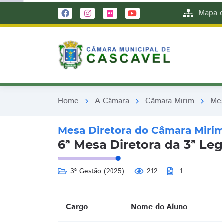
remove_red_eye
remove_red_eye
Mapa d
Home
A Câmara
Câmara Mirim
Mes
chevron_right
chevron_right
chevron_right
Mesa Diretora do Câmara Miri
6ª Mesa Diretora da 3ª L
3ª Gestão (2025)
212
1
Cargo
Nome do Aluno