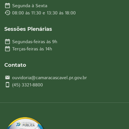
date_range
Segunda à Sexta
history
08:00 às 11:30 e 13:30 às 18:00
Sessões Plenárias
date_range
Segundas-feiras às 9h
date_range
Terças-feiras às 14h
Contato
ouvidoria@camaracascavel.pr.gov.br
email
smartphone
(45) 3321-8800