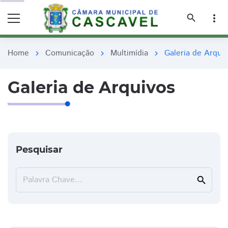
remove_red_eye
remove_red_eye
search
more_vert
Home
Comunicação
Multimídia
Galeria de Arqui
chevron_right
chevron_right
chevron_right
Galeria de Arquivos
Pesquisar
Palavra Chave...
search