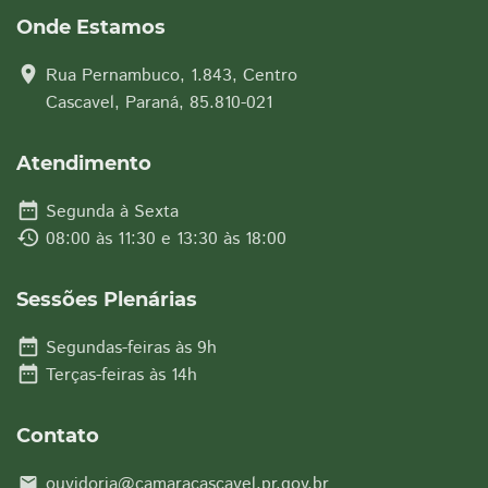
Onde Estamos
location_on
Rua Pernambuco, 1.843, Centro
Cascavel, Paraná, 85.810-021
Atendimento
date_range
Segunda à Sexta
history
08:00 às 11:30 e 13:30 às 18:00
Sessões Plenárias
date_range
Segundas-feiras às 9h
date_range
Terças-feiras às 14h
Contato
ouvidoria@camaracascavel.pr.gov.br
email