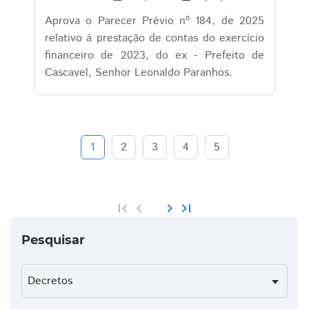
Aprova o Parecer Prévio nº 184, de 2025
relativo à prestação de contas do exercício
financeiro de 2023, do ex - Prefeito de
Cascavel, Senhor Leonaldo Paranhos.
1
2
3
4
5
first_page
chevron_left
chevron_right
last_page
Pesquisar