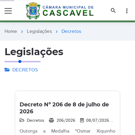
remove_red_eye
remove_red_eye
search
more_vert
Home
Legislações
Decretos
chevron_right
chevron_right
Legislações
DECRETOS
Decreto Nº 206 de 8 de julho de
2026
Decretos
206/2026
08/07/2026
6
Outorga a Medalha "Osmar Xiquinho