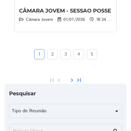
CÂMARA JOVEM - SESSAO POSSE
Câmara Jovem
01/07/2026
18:34 às 21:34
1
2
3
4
5
first_page
chevron_left
chevron_right
last_page
Pesquisar