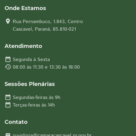
Onde Estamos
location_on
Rua Pernambuco, 1.843, Centro
Cascavel, Paraná, 85.810-021
Atendimento
date_range
Segunda à Sexta
history
08:00 às 11:30 e 13:30 às 18:00
Sessões Plenárias
date_range
Segundas-feiras às 9h
date_range
Terças-feiras às 14h
Contato
ouvidoria@camaracascavel.pr.gov.br
email