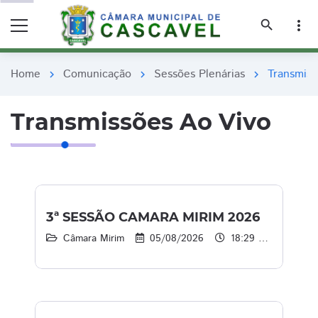
remove_red_eye
remove_red_eye
search
more_vert
Home
Comunicação
Sessões Plenárias
Transmiss
chevron_right
chevron_right
chevron_right
Transmissões Ao Vivo
3ª SESSÃO CAMARA MIRIM 2026
Câmara Mirim
05/08/2026
18:29 às 21:29