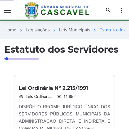
remove_red_eye
remove_red_eye
search
more_vert
Home
Legislações
Leis Municípais
Estatuto dos 
chevron_right
chevron_right
chevron_right
Estatuto dos Servidores
Lei Ordinária Nº 2.215/1991
Leis Ordinárias
14.852
DISPÕE O REGIME JURÍDICO ÚNICO DOS
SERVIDORES PÚBLICOS MUNICIPAIS DA
ADMINISTRAÇÃO DIRETA E INDIRETA E
CÂMARA MUNICIPAL DE CASCAVEL.