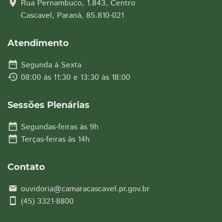
location_on
Rua Pernambuco, 1.843, Centro
Cascavel, Paraná, 85.810-021
Atendimento
date_range
Segunda à Sexta
history
08:00 às 11:30 e 13:30 às 18:00
Sessões Plenárias
date_range
Segundas-feiras às 9h
date_range
Terças-feiras às 14h
Contato
ouvidoria@camaracascavel.pr.gov.br
email
smartphone
(45) 3321-8800