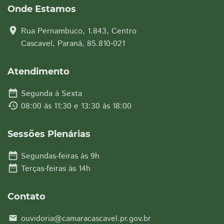
Onde Estamos
location_on
Rua Pernambuco, 1.843, Centro
Cascavel, Paraná, 85.810-021
Atendimento
date_range
Segunda à Sexta
history
08:00 às 11:30 e 13:30 às 18:00
Sessões Plenárias
date_range
Segundas-feiras às 9h
date_range
Terças-feiras às 14h
Contato
ouvidoria@camaracascavel.pr.gov.br
email