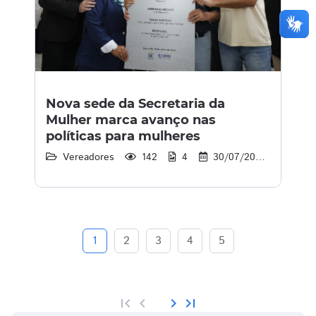
Nova sede da Secretaria da
Mulher marca avanço nas
políticas para mulheres
Vereadores
142
4
30/07/2026
14:0
1
2
3
4
5
first_page
chevron_left
chevron_right
last_page