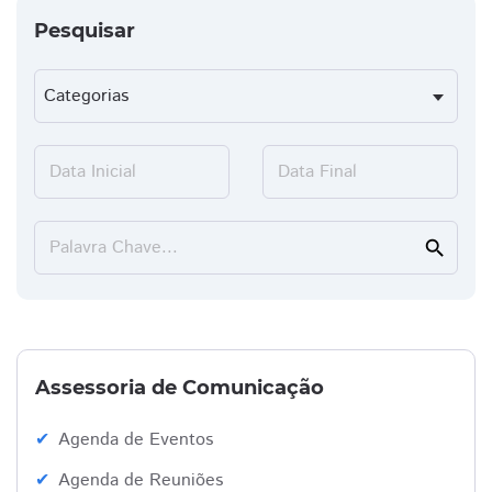
Pesquisar
Data Inicial
Data Final
Palavra Chave...
search
Assessoria de Comunicação
Agenda de Eventos
Agenda de Reuniões