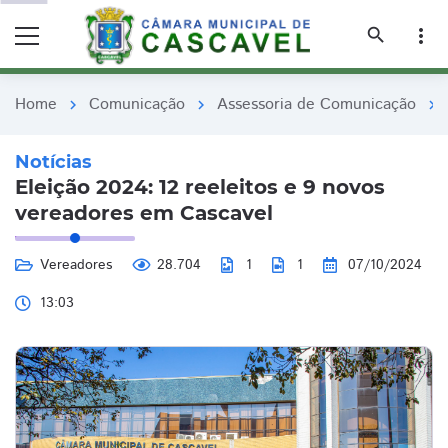
remove_red_eye
remove_red_eye
search
more_vert
Home
Comunicação
Assessoria de Comunicação
chevron_right
chevron_right
chevron_right
Notícias
Eleição 2024: 12 reeleitos e 9 novos
vereadores em Cascavel
Vereadores
28.704
1
1
07/10/2024
13:03