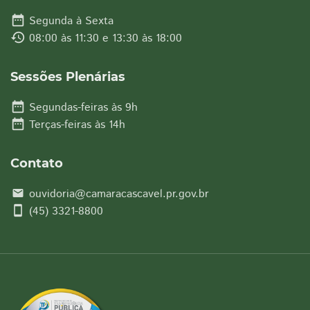
date_range
Segunda à Sexta
history
08:00 às 11:30 e 13:30 às 18:00
Sessões Plenárias
date_range
Segundas-feiras às 9h
date_range
Terças-feiras às 14h
Contato
ouvidoria@camaracascavel.pr.gov.br
email
smartphone
(45) 3321-8800