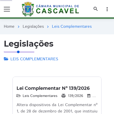
remove_red_eye
remove_red_eye
search
more_vert
Home
Legislações
Leis Complementares
chevron_right
chevron_right
Legislações
LEIS COMPLEMENTARES
Lei Complementar Nº 139/2026
Leis Complementares
139/2026
25/02/2026
Altera dispositivos da Lei Complementar nº
1, de 28 de dezembro de 2001, que instituiu