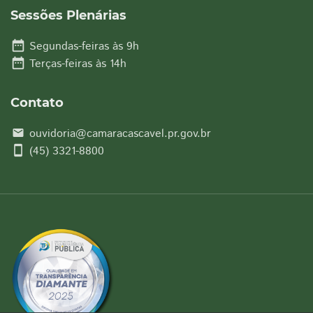
Sessões Plenárias
date_range
Segundas-feiras às 9h
date_range
Terças-feiras às 14h
Contato
ouvidoria@camaracascavel.pr.gov.br
email
smartphone
(45) 3321-8800