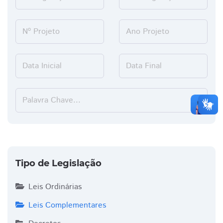
Nº Projeto
Ano Projeto
Data Inicial
Data Final
Palavra Chave...
search
Tipo de Legislação
Leis Ordinárias
Leis Complementares