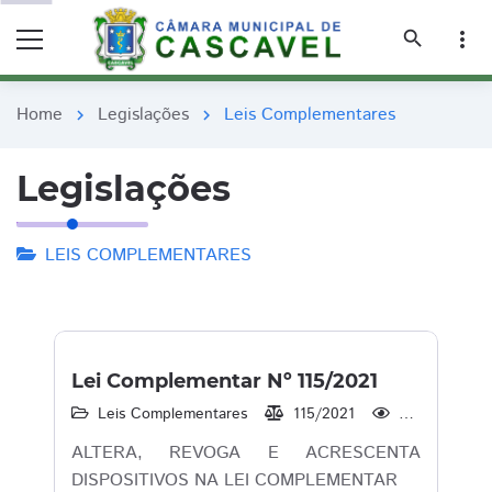
remove_red_eye
remove_red_eye
search
more_vert
Home
Legislações
Leis Complementares
chevron_right
chevron_right
Legislações
LEIS COMPLEMENTARES
Lei Complementar Nº 115/2021
Leis Complementares
115/2021
2.881
ALTERA, REVOGA E ACRESCENTA
DISPOSITIVOS NA LEI COMPLEMENTAR