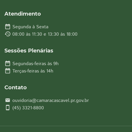
Atendimento
date_range
Segunda à Sexta
history
08:00 às 11:30 e 13:30 às 18:00
Sessões Plenárias
date_range
Segundas-feiras às 9h
date_range
Terças-feiras às 14h
Contato
ouvidoria@camaracascavel.pr.gov.br
email
smartphone
(45) 3321-8800