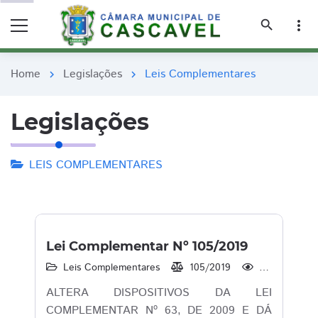
remove_red_eye
remove_red_eye
search
more_vert
Home
Legislações
Leis Complementares
chevron_right
chevron_right
Legislações
LEIS COMPLEMENTARES
Lei Complementar Nº 105/2019
Leis Complementares
105/2019
2.923
ALTERA DISPOSITIVOS DA LEI
COMPLEMENTAR Nº 63, DE 2009 E DÁ