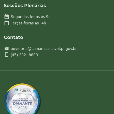
Sessões Plenárias
date_range
Segundas-feiras às 9h
date_range
Terças-feiras às 14h
Contato
ouvidoria@camaracascavel.pr.gov.br
email
smartphone
(45) 3321-8800