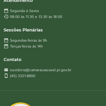
Atendimento
date_range
Segunda à Sexta
history
08:00 às 11:30 e 13:30 às 18:00
Sessões Plenárias
date_range
Segundas-feiras às 9h
date_range
Terças-feiras às 14h
Contato
ouvidoria@camaracascavel.pr.gov.br
email
smartphone
(45) 3321-8800