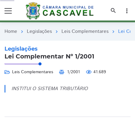
remove_red_eye
remove_red_eye
search
more_vert
Home
Legislações
Leis Complementares
Lei Com
chevron_right
chevron_right
chevron_right
Legislações
Lei Complementar Nº 1/2001
Leis Complementares
1/2001
41.689
INSTITUI O SISTEMA TRIBUTÁRIO