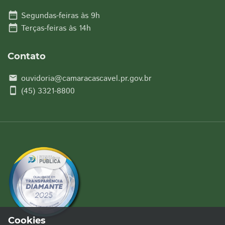
date_range
Segundas-feiras às 9h
date_range
Terças-feiras às 14h
Contato
ouvidoria@camaracascavel.pr.gov.br
email
smartphone
(45) 3321-8800
Cookies