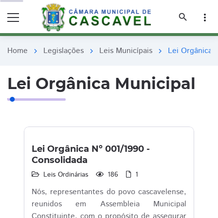
remove_red_eye
remove_red_eye
search
more_vert
Home
Legislações
Leis Municípais
Lei Orgânica 
chevron_right
chevron_right
chevron_right
Lei Orgânica Municipal
Lei Orgânica Nº 001/1990 -
Consolidada
Leis Ordinárias
186
1
Nós, representantes do povo cascavelense,
reunidos em Assembleia Municipal
Constituinte, com o propósito de assegurar