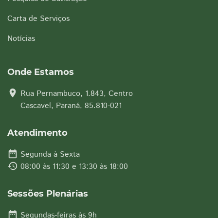
Carta de Serviços
Notícias
Onde Estamos
location_on
Rua Pernambuco, 1.843, Centro
Cascavel, Paraná, 85.810-021
Atendimento
date_range
Segunda à Sexta
history
08:00 às 11:30 e 13:30 às 18:00
Sessões Plenárias
date_range
Segundas-feiras às 9h