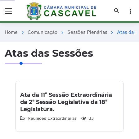
remove_red_eye
remove_red_eye
search
more_vert
Home
Comunicação
Sessões Plenárias
Atas das 
chevron_right
chevron_right
chevron_right
Atas das Sessões
Ata da 11ª Sessão Extraordinária
da 2ª Sessão Legislativa da 18ª
Legislatura.
Reuniões Extraordinárias
33