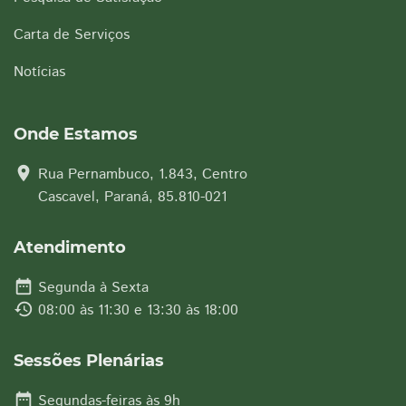
Carta de Serviços
Notícias
Onde Estamos
location_on
Rua Pernambuco, 1.843, Centro
Cascavel, Paraná, 85.810-021
Atendimento
date_range
Segunda à Sexta
history
08:00 às 11:30 e 13:30 às 18:00
Sessões Plenárias
date_range
Segundas-feiras às 9h