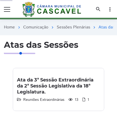
remove_red_eye
remove_red_eye
search
more_vert
Home
Comunicação
Sessões Plenárias
Atas das 
chevron_right
chevron_right
chevron_right
Atas das Sessões
Ata da 3ª Sessão Extraordinária
da 2ª Sessão Legislativa da 18ª
Legislatura.
Reuniões Extraordinárias
13
1