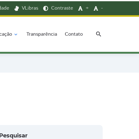
idade
VLibras
Contraste
+
-
search
cação
Transparência
Contato
expand_more
Pesquisar