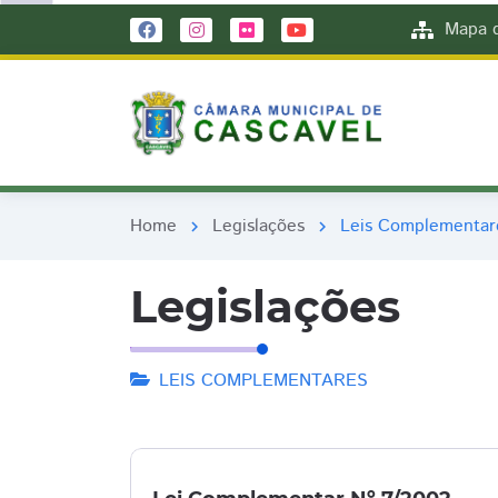
remove_red_eye
remove_red_eye
Mapa d
Home
Legislações
Leis Complementar
chevron_right
chevron_right
Legislações
LEIS COMPLEMENTARES