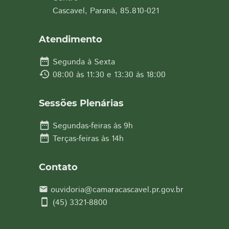
Cascavel, Paraná, 85.810-021
Atendimento
date_range
Segunda à Sexta
history
08:00 às 11:30 e 13:30 às 18:00
Sessões Plenárias
date_range
Segundas-feiras às 9h
date_range
Terças-feiras às 14h
Contato
ouvidoria@camaracascavel.pr.gov.br
email
smartphone
(45) 3321-8800