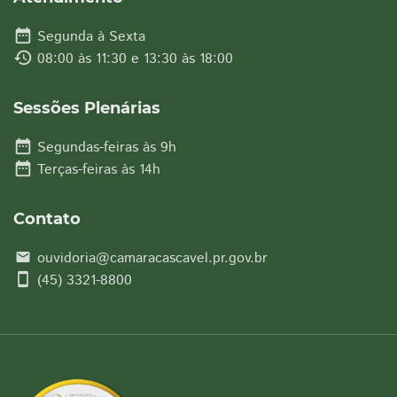
date_range
Segunda à Sexta
history
08:00 às 11:30 e 13:30 às 18:00
Sessões Plenárias
date_range
Segundas-feiras às 9h
date_range
Terças-feiras às 14h
Contato
ouvidoria@camaracascavel.pr.gov.br
email
smartphone
(45) 3321-8800