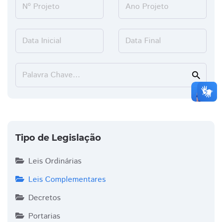
Nº Projeto
Ano Projeto
Data Inicial
Data Final
Palavra Chave...
search
Tipo de Legislação
Leis Ordinárias
Leis Complementares
Decretos
Portarias