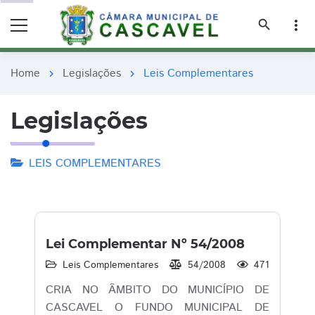
remove_red_eye
remove_red_eye
search
more_vert
Home
Legislações
Leis Complementares
chevron_right
chevron_right
Legislações
LEIS COMPLEMENTARES
Lei Complementar Nº 54/2008
Leis Complementares
54/2008
471
CRIA NO ÂMBITO DO MUNICÍPIO DE
CASCAVEL O FUNDO MUNICIPAL DE