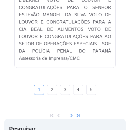
LIBERALI VOTO DE LOUVOR E
CONGRATULAÇÕES PARA O SENHOR
ESTEVÃO MANOEL DA SILVA VOTO DE
LOUVOR E CONGRATULAÇÕES PARA A
CIA BEAL DE ALIMENTOS VOTO DE
LOUVOR E CONGRATULAÇÕES PARA AO
SETOR DE OPERAÇÕES ESPECIAIS - SOE
DA POLÍCIA PENAL DO PARANÁ
Assessoria de Imprensa/CMC
1
2
3
4
5
first_page
chevron_left
chevron_right
last_page
Pesquisar