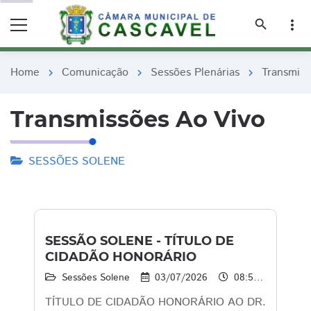
remove_red_eye
remove_red_eye
search
more_vert
Home
Comunicação
Sessões Plenárias
Transmiss
chevron_right
chevron_right
chevron_right
Transmissões Ao Vivo
SESSÕES SOLENE
SESSÃO SOLENE - TÍTULO DE
CIDADÃO HONORÁRIO
Sessões Solene
03/07/2026
08:50 às 11:30
TÍTULO DE CIDADÃO HONORÁRIO AO DR.