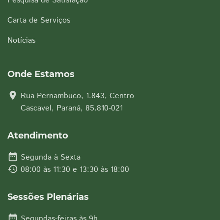
Pesquisa de Satisfação
Carta de Serviços
Notícias
Onde Estamos
location_on
Rua Pernambuco, 1.843, Centro
Cascavel, Paraná, 85.810-021
Atendimento
date_range
Segunda à Sexta
history
08:00 às 11:30 e 13:30 às 18:00
Sessões Plenárias
date_range
Segundas-feiras às 9h