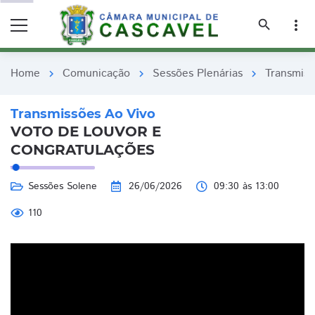
remove_red_eye
remove_red_eye
search
more_vert
Home
Comunicação
Sessões Plenárias
Transmiss
chevron_right
chevron_right
chevron_right
Transmissões Ao Vivo
VOTO DE LOUVOR E
CONGRATULAÇÕES
Sessões Solene
26/06/2026
09:30 às 13:00
110