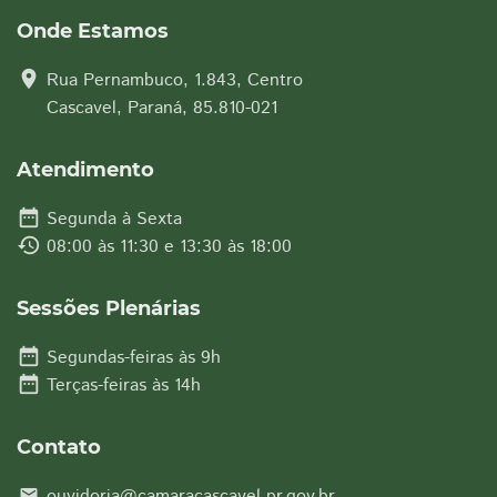
Onde Estamos
location_on
Rua Pernambuco, 1.843, Centro
Cascavel, Paraná, 85.810-021
Atendimento
date_range
Segunda à Sexta
history
08:00 às 11:30 e 13:30 às 18:00
Sessões Plenárias
date_range
Segundas-feiras às 9h
date_range
Terças-feiras às 14h
Contato
ouvidoria@camaracascavel.pr.gov.br
email