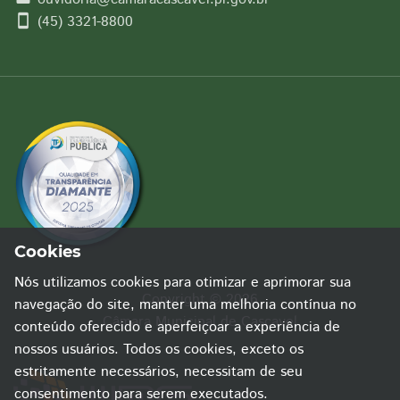
smartphone
(45) 3321-8800
Cookies
Nós utilizamos cookies para otimizar e aprimorar sua
Copyright © 2026
navegação do site, manter uma melhoria contínua no
Câmara Municipal de Cascavel
conteúdo oferecido e aperfeiçoar a experiência de
nossos usuários. Todos os cookies, exceto os
estritamente necessários, necessitam de seu
consentimento para serem executados.