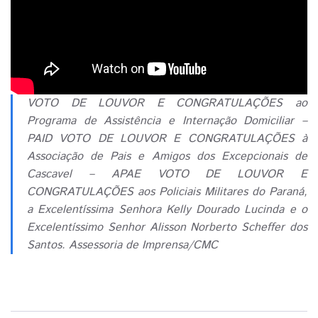
VOTO DE LOUVOR E CONGRATULAÇÕES ao
Programa de Assistência e Internação Domiciliar –
PAID VOTO DE LOUVOR E CONGRATULAÇÕES à
Associação de Pais e Amigos dos Excepcionais de
Cascavel – APAE VOTO DE LOUVOR E
CONGRATULAÇÕES aos Policiais Militares do Paraná,
a Excelentíssima Senhora Kelly Dourado Lucinda e o
Excelentíssimo Senhor Alisson Norberto Scheffer dos
Santos. Assessoria de Imprensa/CMC