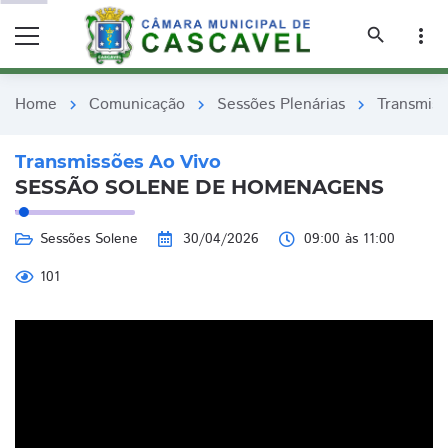
remove_red_eye
remove_red_eye
search
more_vert
Home
Comunicação
Sessões Plenárias
Transmiss
chevron_right
chevron_right
chevron_right
Transmissões Ao Vivo
SESSÃO SOLENE DE HOMENAGENS
Sessões Solene
30/04/2026
09:00 às 11:00
101