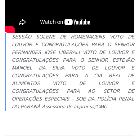
SESSÃO SOLENE DE HOMENAGENS VOTO DE
LOUVOR E CONGRATULAÇÕES PARA O SENHOR
FERNANDES JOSÉ LIBERALI VOTO DE LOUVOR E
CONGRATULAÇÕES PARA O SENHOR ESTEVÃO
MANOEL DA SILVA VOTO DE LOUVOR E
CONGRATULAÇÕES PARA A CIA BEAL DE
ALIMENTOS VOTO DE LOUVOR E
CONGRATULAÇÕES PARA AO SETOR DE
OPERAÇÕES ESPECIAIS - SOE DA POLÍCIA PENAL
DO PARANÁ Assessoria de Imprensa/CMC