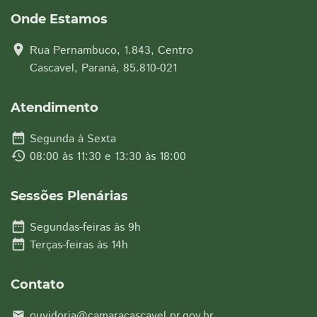
Onde Estamos
location_on
Rua Pernambuco, 1.843, Centro
Cascavel, Paraná, 85.810-021
Atendimento
date_range
Segunda à Sexta
history
08:00 às 11:30 e 13:30 às 18:00
Sessões Plenárias
date_range
Segundas-feiras às 9h
date_range
Terças-feiras às 14h
Contato
ouvidoria@camaracascavel.pr.gov.br
email