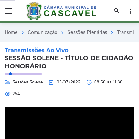
remove_red_eye
remove_red_eye
search
more_vert
Home
Comunicação
Sessões Plenárias
Transmiss
chevron_right
chevron_right
chevron_right
Transmissões Ao Vivo
SESSÃO SOLENE - TÍTULO DE CIDADÃO
HONORÁRIO
Sessões Solene
03/07/2026
08:50 às 11:30
254