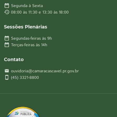
date_range
Segunda à Sexta
history
08:00 às 11:30 e 13:30 às 18:00
Sessões Plenárias
date_range
Segundas-feiras às 9h
date_range
Terças-feiras às 14h
Contato
ouvidoria@camaracascavel.pr.gov.br
email
smartphone
(45) 3321-8800