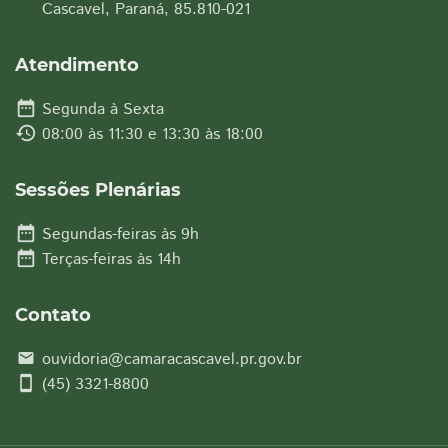
Cascavel, Paraná, 85.810-021
Atendimento
date_range
Segunda à Sexta
history
08:00 às 11:30 e 13:30 às 18:00
Sessões Plenárias
date_range
Segundas-feiras às 9h
date_range
Terças-feiras às 14h
Contato
ouvidoria@camaracascavel.pr.gov.br
email
smartphone
(45) 3321-8800