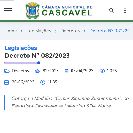
remove_red_eye
remove_red_eye
search
more_vert
Home
Legislações
Decretos
Decreto Nº 082/202
chevron_right
chevron_right
chevron_right
Legislações
Decreto Nº 082/2023
Decretos
82/2023
05/04/2023
1.096
20/06/2023
11:35
Outorga a Medalha “Osmar Xiquinho Zimmermann”, ao
Esportista Cascavelense Valentino Silva Nobre.