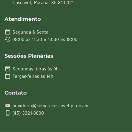
Cascavel, Paraná, 85.810-021
Atendimento
date_range
Segunda à Sexta
history
08:00 às 11:30 e 13:30 às 18:00
Sessões Plenárias
date_range
Segundas-feiras às 9h
date_range
Terças-feiras às 14h
Contato
ouvidoria@camaracascavel.pr.gov.br
email
smartphone
(45) 3321-8800