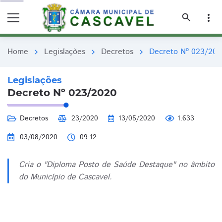
remove_red_eye
remove_red_eye
search
more_vert
Home
Legislações
Decretos
Decreto Nº 023/202
chevron_right
chevron_right
chevron_right
Legislações
Decreto Nº 023/2020
Decretos
23/2020
13/05/2020
1.633
03/08/2020
09:12
Cria o "Diploma Posto de Saúde Destaque" no âmbito
do Município de Cascavel.