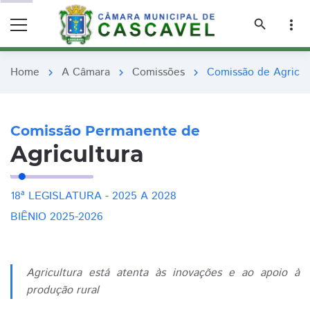
remove_red_eye
remove_red_eye
search
more_vert
Home
A Câmara
Comissões
Comissão de Agricul
chevron_right
chevron_right
chevron_right
Comissão Permanente de
Agricultura
18ª LEGISLATURA - 2025 A 2028
BIÊNIO 2025-2026
Agricultura está atenta às inovações e ao apoio à
produção rural