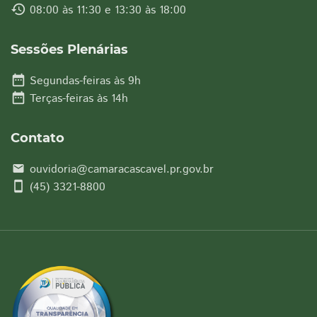
history
08:00 às 11:30 e 13:30 às 18:00
Sessões Plenárias
date_range
Segundas-feiras às 9h
date_range
Terças-feiras às 14h
Contato
ouvidoria@camaracascavel.pr.gov.br
email
smartphone
(45) 3321-8800