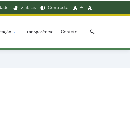
idade
VLibras
Contraste
+
-
search
cação
Transparência
Contato
expand_more