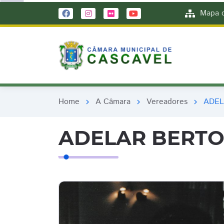
remove_red_eye
remove_red_eye
Mapa d
Home
A Câmara
Vereadores
ADEL
chevron_right
chevron_right
chevron_right
ADELAR BERTO