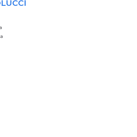
LUCCI
a
ra