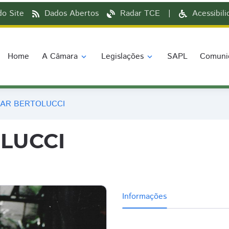
o Site
Dados Abertos
Radar TCE
|
Acessibil
Home
A Câmara
Legislações
SAPL
Comuni
expand_more
expand_more
AR BERTOLUCCI
LUCCI
Informações