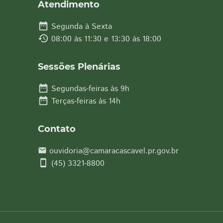
Atendimento
date_range
Segunda à Sexta
history
08:00 às 11:30 e 13:30 às 18:00
Sessões Plenárias
date_range
Segundas-feiras às 9h
date_range
Terças-feiras às 14h
Contato
ouvidoria@camaracascavel.pr.gov.br
email
smartphone
(45) 3321-8800