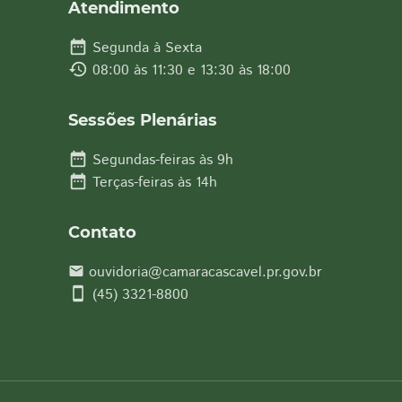
Atendimento
date_range
Segunda à Sexta
history
08:00 às 11:30 e 13:30 às 18:00
Sessões Plenárias
date_range
Segundas-feiras às 9h
date_range
Terças-feiras às 14h
Contato
ouvidoria@camaracascavel.pr.gov.br
email
smartphone
(45) 3321-8800