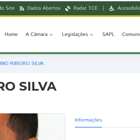
o Site
Dados Abertos
Radar TCE
|
Acessibil
Home
A Câmara
Legislações
SAPL
Comuni
expand_more
expand_more
INO RIBEIRO SILVA
RO SILVA
Informações