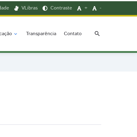
idade
VLibras
Contraste
+
-
search
cação
Transparência
Contato
expand_more