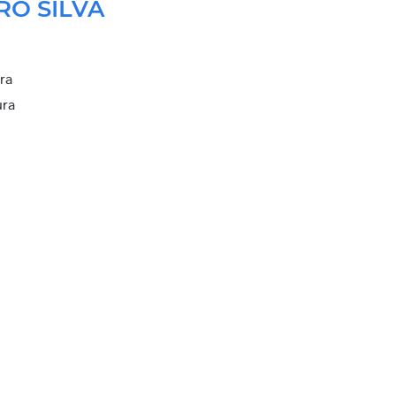
RO SILVA
ura
ura