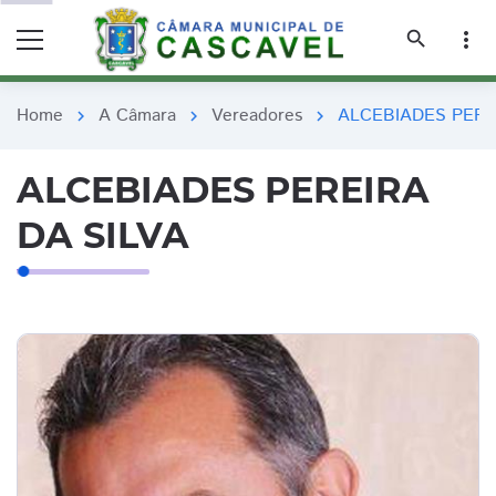
remove_red_eye
remove_red_eye
search
more_vert
Home
A Câmara
Vereadores
ALCEBIADES PERE
chevron_right
chevron_right
chevron_right
ALCEBIADES PEREIRA
DA SILVA