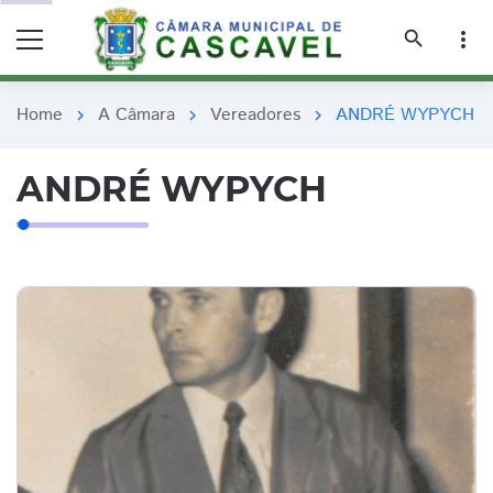
remove_red_eye
remove_red_eye
search
more_vert
Home
A Câmara
Vereadores
ANDRÉ WYPYCH
chevron_right
chevron_right
chevron_right
ANDRÉ WYPYCH