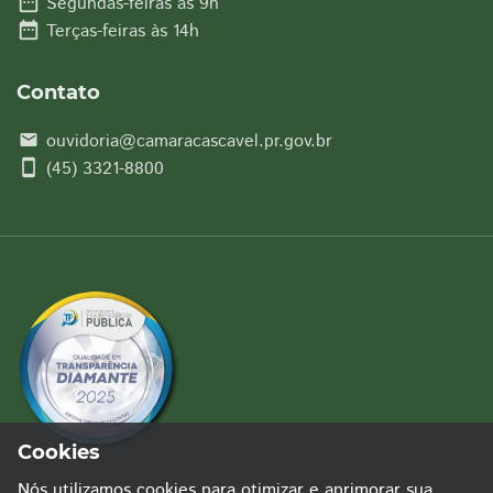
date_range
Segundas-feiras às 9h
date_range
Terças-feiras às 14h
Contato
ouvidoria@camaracascavel.pr.gov.br
email
smartphone
(45) 3321-8800
Cookies
Nós utilizamos cookies para otimizar e aprimorar sua