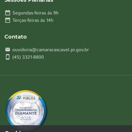
Sessões Plenárias
date_range
Segundas-feiras às 9h
date_range
Terças-feiras às 14h
Contato
ouvidoria@camaracascavel.pr.gov.br
email
smartphone
(45) 3321-8800