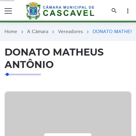
remove_red_eye
remove_red_eye
search
more_vert
Home
A Câmara
Vereadores
DONATO MATHEUS
chevron_right
chevron_right
chevron_right
DONATO MATHEUS
ANTÔNIO