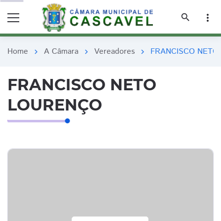
remove_red_eye
remove_red_eye
search
more_vert
Home
A Câmara
Vereadores
FRANCISCO NETO
chevron_right
chevron_right
chevron_right
FRANCISCO NETO
LOURENÇO