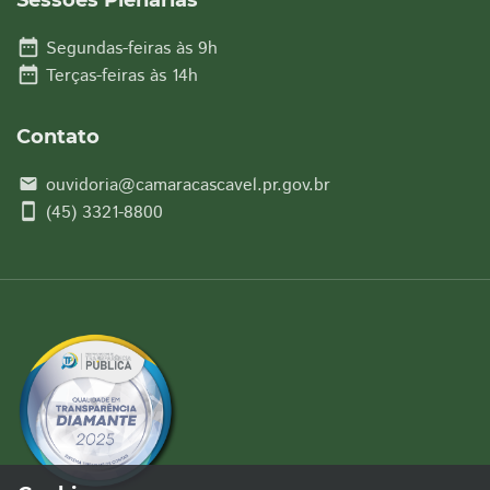
Sessões Plenárias
date_range
Segundas-feiras às 9h
date_range
Terças-feiras às 14h
Contato
ouvidoria@camaracascavel.pr.gov.br
email
smartphone
(45) 3321-8800