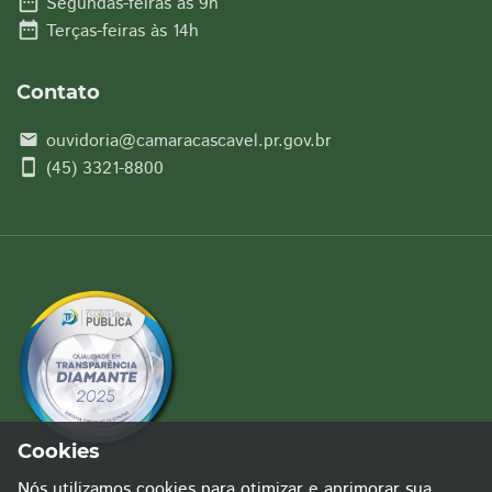
date_range
Segundas-feiras às 9h
date_range
Terças-feiras às 14h
Contato
ouvidoria@camaracascavel.pr.gov.br
email
smartphone
(45) 3321-8800
Cookies
Nós utilizamos cookies para otimizar e aprimorar sua