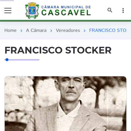
remove_red_eye
remove_red_eye
search
more_vert
Home
A Câmara
Vereadores
FRANCISCO STOC
chevron_right
chevron_right
chevron_right
FRANCISCO STOCKER