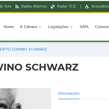
o Site
Dados Abertos
Radar TCE
|
Acessibil
Home
A Câmara
Legislações
SAPL
Comuni
expand_more
expand_more
ERTO EDWINO SCHWARZ
WINO SCHWARZ
Informações