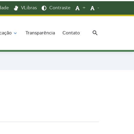
idade
VLibras
Contraste
+
-
search
cação
Transparência
Contato
expand_more