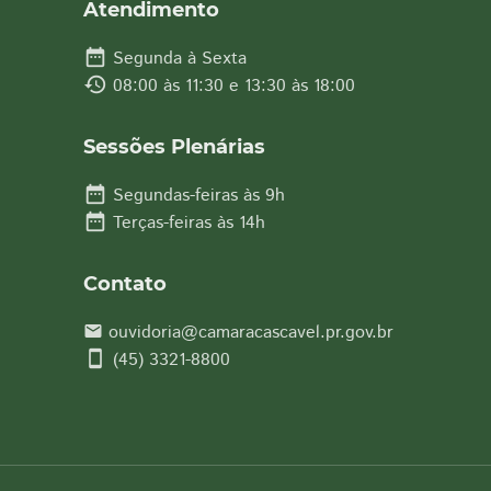
Atendimento
date_range
Segunda à Sexta
history
08:00 às 11:30 e 13:30 às 18:00
Sessões Plenárias
date_range
Segundas-feiras às 9h
date_range
Terças-feiras às 14h
Contato
ouvidoria@camaracascavel.pr.gov.br
email
smartphone
(45) 3321-8800