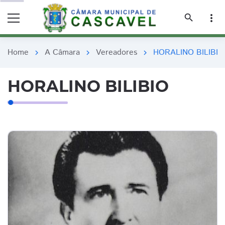
remove_red_eye
remove_red_eye
search
more_vert
Home
A Câmara
Vereadores
HORALINO BILIBIO
chevron_right
chevron_right
chevron_right
HORALINO BILIBIO