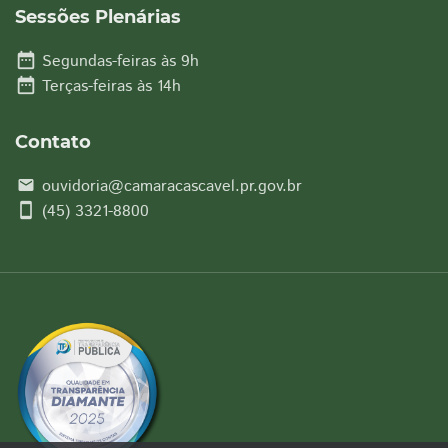
Sessões Plenárias
date_range
Segundas-feiras às 9h
date_range
Terças-feiras às 14h
Contato
ouvidoria@camaracascavel.pr.gov.br
email
smartphone
(45) 3321-8800