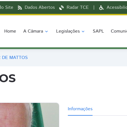
o Site
Dados Abertos
Radar TCE
|
Acessibil
Home
A Câmara
Legislações
SAPL
Comuni
expand_more
expand_more
R DE MATTOS
TOS
Informações