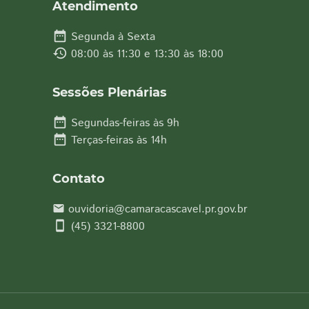
Atendimento
date_range
Segunda à Sexta
history
08:00 às 11:30 e 13:30 às 18:00
Sessões Plenárias
date_range
Segundas-feiras às 9h
date_range
Terças-feiras às 14h
Contato
ouvidoria@camaracascavel.pr.gov.br
email
smartphone
(45) 3321-8800