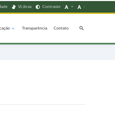
idade
VLibras
Contraste
+
-
search
cação
Transparência
Contato
expand_more