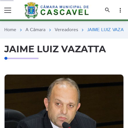
remove_red_eye
remove_red_eye
search
more_vert
Home
A Câmara
Vereadores
JAIME LUIZ VAZAT
chevron_right
chevron_right
chevron_right
JAIME LUIZ VAZATTA