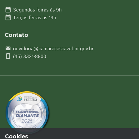
date_range
Segundas-feiras às 9h
date_range
Terças-feiras às 14h
Contato
ouvidoria@camaracascavel.pr.gov.br
email
smartphone
(45) 3321-8800
Cookies