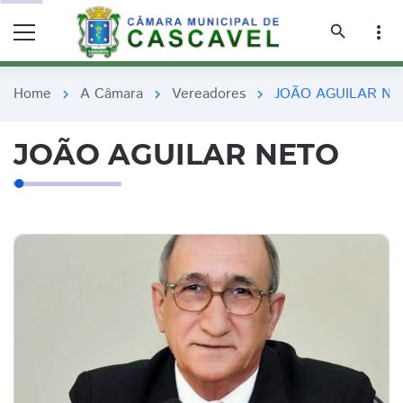
remove_red_eye
remove_red_eye
search
more_vert
Home
A Câmara
Vereadores
JOÃO AGUILAR NE
chevron_right
chevron_right
chevron_right
JOÃO AGUILAR NETO