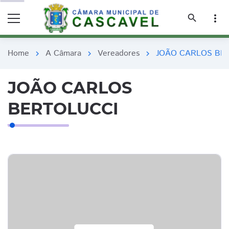
remove_red_eye
remove_red_eye
search
more_vert
Home
A Câmara
Vereadores
JOÃO CARLOS BE
chevron_right
chevron_right
chevron_right
JOÃO CARLOS
BERTOLUCCI