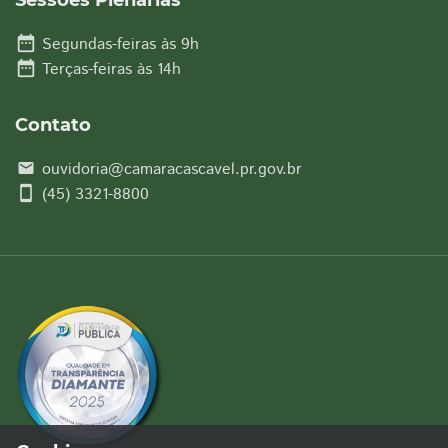
Sessões Plenárias
date_range
Segundas-feiras às 9h
date_range
Terças-feiras às 14h
Contato
ouvidoria@camaracascavel.pr.gov.br
email
smartphone
(45) 3321-8800