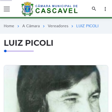
remove_red_eye
remove_red_eye
search
more_vert
Home
A Câmara
Vereadores
LUIZ PICOLI
chevron_right
chevron_right
chevron_right
LUIZ PICOLI