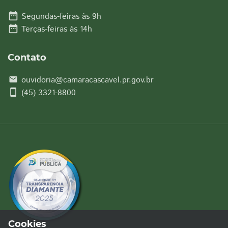
date_range
Segundas-feiras às 9h
date_range
Terças-feiras às 14h
Contato
ouvidoria@camaracascavel.pr.gov.br
email
smartphone
(45) 3321-8800
Cookies