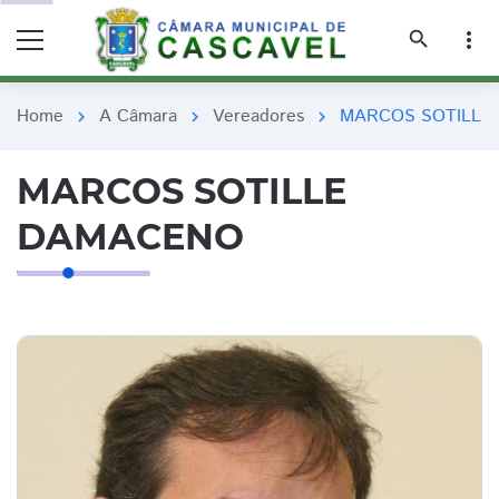
remove_red_eye
remove_red_eye
search
more_vert
Home
A Câmara
Vereadores
MARCOS SOTILLE
chevron_right
chevron_right
chevron_right
MARCOS SOTILLE
DAMACENO