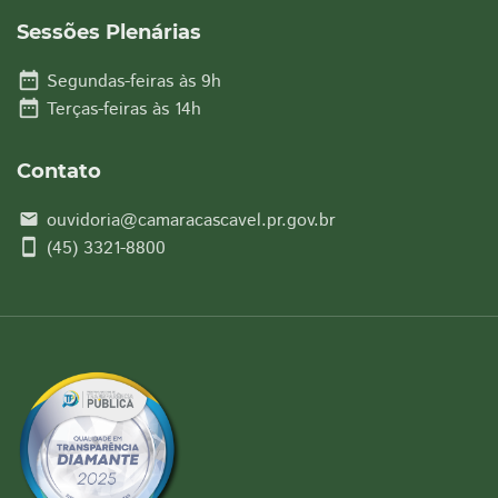
Sessões Plenárias
date_range
Segundas-feiras às 9h
date_range
Terças-feiras às 14h
Contato
ouvidoria@camaracascavel.pr.gov.br
email
smartphone
(45) 3321-8800