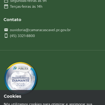
date_range
Segundas-feiras às 9h
date_range
Terças-feiras às 14h
Contato
ouvidoria@camaracascavel.pr.gov.br
email
smartphone
(45) 3321-8800
Cookies
Nós utilizamos cookies para otimizar e aprimorar sua