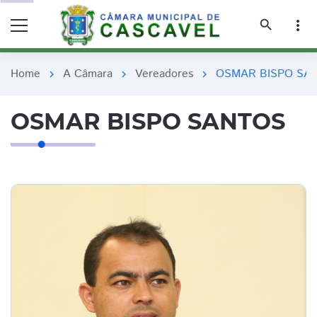
remove_red_eye
remove_red_eye
search
more_vert
Home
A Câmara
Vereadores
OSMAR BISPO SA
chevron_right
chevron_right
chevron_right
OSMAR BISPO SANTOS