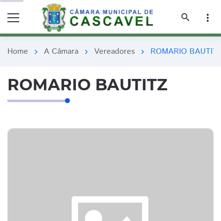
remove_red_eye
remove_red_eye
search
more_vert
Home
A Câmara
Vereadores
ROMARIO BAUTIT
chevron_right
chevron_right
chevron_right
ROMARIO BAUTITZ