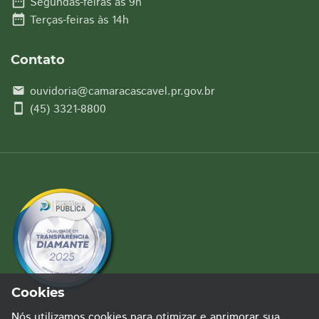
date_range
Segundas-feiras às 9h
date_range
Terças-feiras às 14h
Contato
ouvidoria@camaracascavel.pr.gov.br
email
smartphone
(45) 3321-8800
Cookies
Nós utilizamos cookies para otimizar e aprimorar sua