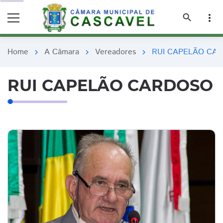
remove_red_eye
remove_red_eye
search
more_vert
Home
A Câmara
Vereadores
RUI CAPELÃO CA
chevron_right
chevron_right
chevron_right
RUI CAPELÃO CARDOSO