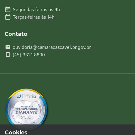
date_range
Segundas-feiras às 9h
date_range
Terças-feiras às 14h
Contato
ouvidoria@camaracascavel.pr.gov.br
email
smartphone
(45) 3321-8800
Cookies