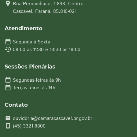
location_on
Rua Pernambuco, 1.843, Centro
Cascavel, Paraná, 85.810-021
Atendimento
date_range
Segunda à Sexta
history
08:00 às 11:30 e 13:30 às 18:00
Sessões Plenárias
date_range
Segundas-feiras às 9h
date_range
Terças-feiras às 14h
Contato
ouvidoria@camaracascavel.pr.gov.br
email
smartphone
(45) 3321-8800