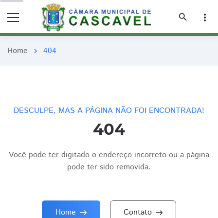
remove_red_eye
remove_red_eye
search
more_vert
Home
404
chevron_right
DESCULPE, MAS A PÁGINA NÃO FOI ENCONTRADA!
404
Você pode ter digitado o endereço incorreto ou a página
pode ter sido removida.
Home
Contato