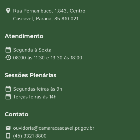
location_on
Rua Pernambuco, 1.843, Centro
Cascavel, Paraná, 85.810-021
Atendimento
date_range
Segunda à Sexta
history
08:00 às 11:30 e 13:30 às 18:00
Sessões Plenárias
date_range
Segundas-feiras às 9h
date_range
Terças-feiras às 14h
Contato
ouvidoria@camaracascavel.pr.gov.br
email
smartphone
(45) 3321-8800