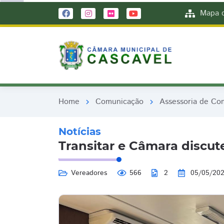
remove_red_eye
remove_red_eye
Mapa d
Home
Comunicação
Assessoria de Co
chevron_right
chevron_right
Notícias
Transitar e Câmara discut
Vereadores
566
2
05/05/20