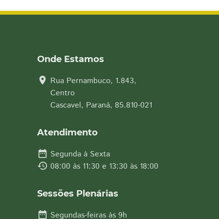
Onde Estamos
location_on
Rua Pernambuco, 1.843,
Centro
Cascavel, Paraná, 85.810-021
Atendimento
date_range
Segunda à Sexta
history
08:00 às 11:30 e 13:30 às 18:00
Sessões Plenárias
date_range
Segundas-feiras às 9h