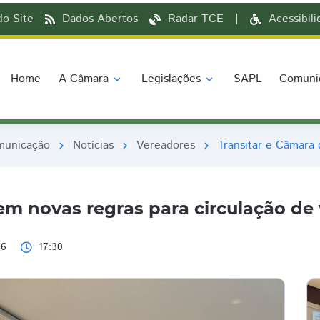
o Site
Dados Abertos
Radar TCE
|
Acessibil
Home
A Câmara
Legislações
SAPL
Comuni
expand_more
expand_more
municação
Notícias
Vereadores
Transitar e Câmara 
chevron_right
chevron_right
chevron_right
em novas regras para circulação de
26
17:30