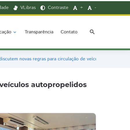
idade
VLibras
Contraste
+
-
search
cação
Transparência
Contato
expand_more
discutem novas regras para circulação de veículos autopropeli
 veículos autopropelidos