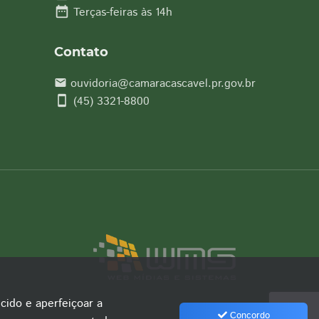
date_range
Terças-feiras às 14h
Contato
ouvidoria@camaracascavel.pr.gov.br
email
smartphone
(45) 3321-8800
cido e aperfeiçoar a
Concordo