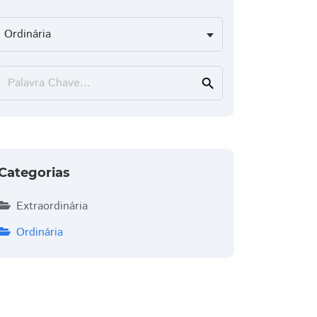
Palavra Chave...
search
Categorias
Extraordinária
Ordinária