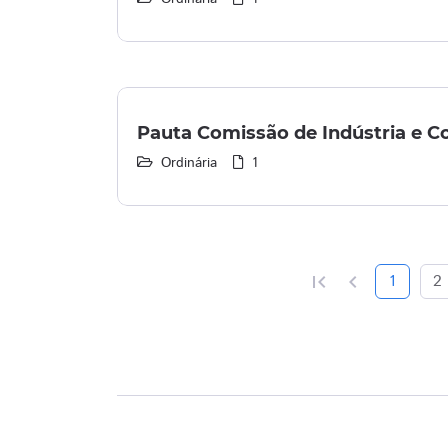
Pauta Comissão de Indústria e C
Ordinária
1
first_page
chevron_left
1
2