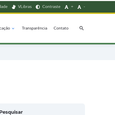
idade
VLibras
Contraste
+
-
search
cação
Transparência
Contato
expand_more
Pesquisar