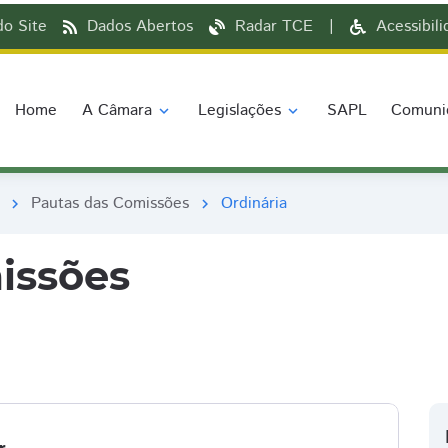
o Site
Dados Abertos
Radar TCE
|
Acessibil
Home
A Câmara
Legislações
SAPL
Comuni
expand_more
expand_more
Pautas das Comissões
Ordinária
chevron_right
chevron_right
issões