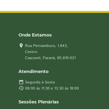
Onde Estamos
location_on
Rua Pernambuco, 1.843,
Centro
Cascavel, Paraná, 85.810-021
Atendimento
date_range
Segunda à Sexta
history
08:00 às 11:30 e 13:30 às 18:00
Sessões Plenárias