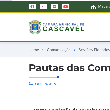
remove_red_eye
remove_red_eye
Mapa d
Home
Comunicação
Sessões Plenárias
chevron_right
chevron_right
Pautas das Com
ORDINÁRIA