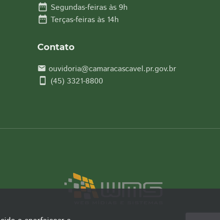
date_range
Segundas-feiras às 9h
date_range
Terças-feiras às 14h
Contato
ouvidoria@camaracascavel.pr.gov.br
email
smartphone
(45) 3321-8800