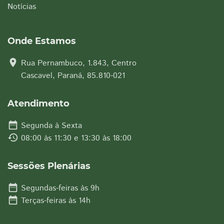
Notícias
Onde Estamos
location_on
Rua Pernambuco, 1.843, Centro
Cascavel, Paraná, 85.810-021
Atendimento
date_range
Segunda à Sexta
history
08:00 às 11:30 e 13:30 às 18:00
Sessões Plenárias
date_range
Segundas-feiras às 9h
date_range
Terças-feiras às 14h