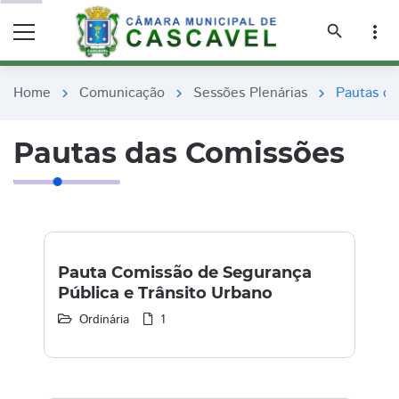
remove_red_eye
remove_red_eye
search
more_vert
Home
Comunicação
Sessões Plenárias
Pautas d
chevron_right
chevron_right
chevron_right
Pautas das Comissões
Pauta Comissão de Segurança
Pública e Trânsito Urbano
Ordinária
1