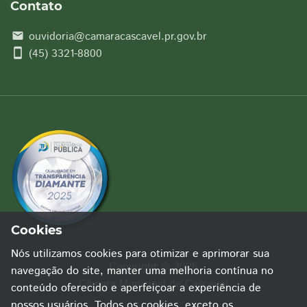
Contato
ouvidoria@camaracascavel.pr.gov.br
email
smartphone
(45) 3321-8800
Cookies
Nós utilizamos cookies para otimizar e aprimorar sua
Copyright © 2026
navegação do site, manter uma melhoria contínua no
Câmara Municipal de Cascavel
conteúdo oferecido e aperfeiçoar a experiência de
nossos usuários. Todos os cookies, exceto os