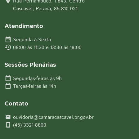
location_on
Rua Pernambuco, 1.843, Centro
Cascavel, Paraná, 85.810-021
Atendimento
date_range
Segunda à Sexta
history
08:00 às 11:30 e 13:30 às 18:00
Sessões Plenárias
date_range
Segundas-feiras às 9h
date_range
Terças-feiras às 14h
Contato
ouvidoria@camaracascavel.pr.gov.br
email
smartphone
(45) 3321-8800