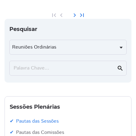
first_page
chevron_left
chevron_right
last_page
Pesquisar
Palavra Chave...
search
Sessões Plenárias
Pautas das Sessões
Pautas das Comissões