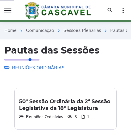
remove_red_eye
remove_red_eye
search
more_vert
Home
Comunicação
Sessões Plenárias
Pautas da
chevron_right
chevron_right
chevron_right
Pautas das Sessões
REUNIÕES ORDINÁRIAS
50ª Sessão Ordinária da 2ª Sessão
Legislativa da 18ª Legislatura
Reuniões Ordinárias
5
1