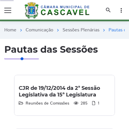
remove_red_eye
remove_red_eye
search
more_vert
Home
Comunicação
Sessões Plenárias
Pautas da
chevron_right
chevron_right
chevron_right
Pautas das Sessões
CJR de 19/12/2014 da 2ª Sessão
Legislativa da 15ª Legislatura
Reuniões de Comissões
285
1