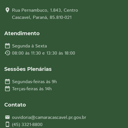
location_on
Rua Pernambuco, 1.843, Centro
Cascavel, Paraná, 85.810-021
Atendimento
date_range
Segunda à Sexta
history
08:00 às 11:30 e 13:30 às 18:00
Sessões Plenárias
date_range
Segundas-feiras às 9h
date_range
Terças-feiras às 14h
Contato
ouvidoria@camaracascavel.pr.gov.br
email
smartphone
(45) 3321-8800