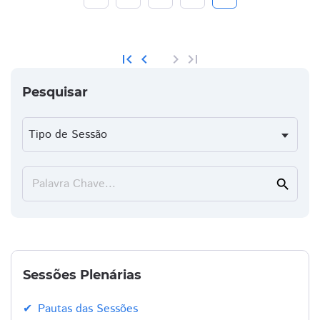
first_page
chevron_left
chevron_right
last_page
Pesquisar
Palavra Chave...
search
Sessões Plenárias
Pautas das Sessões