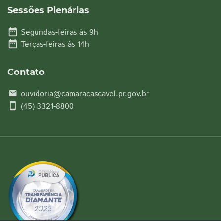
Sessões Plenárias
date_range
Segundas-feiras às 9h
date_range
Terças-feiras às 14h
Contato
ouvidoria@camaracascavel.pr.gov.br
email
smartphone
(45) 3321-8800