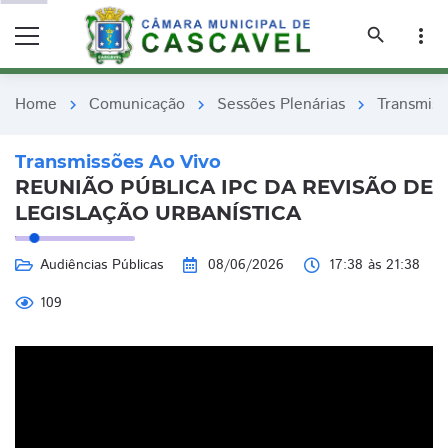
remove_red_eye
remove_red_eye
search
more_vert
Home
Comunicação
Sessões Plenárias
Transmiss
chevron_right
chevron_right
chevron_right
Transmissões Ao Vivo
REUNIÃO PÚBLICA IPC DA REVISÃO DE
LEGISLAÇÃO URBANÍSTICA
Audiências Públicas
08/06/2026
17:38 às 21:38
109