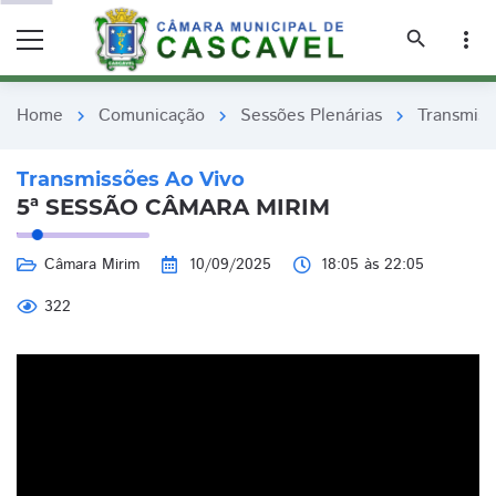
remove_red_eye
remove_red_eye
search
more_vert
Home
Comunicação
Sessões Plenárias
Transmiss
chevron_right
chevron_right
chevron_right
Transmissões Ao Vivo
5ª SESSÃO CÂMARA MIRIM
Câmara Mirim
10/09/2025
18:05 às 22:05
322