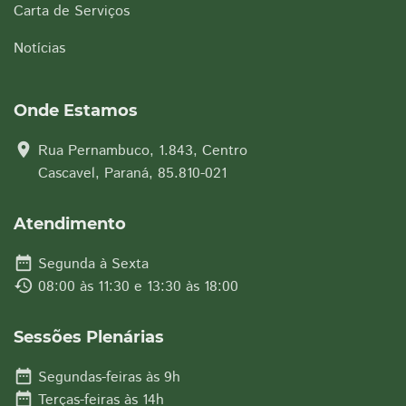
Carta de Serviços
Notícias
Onde Estamos
location_on
Rua Pernambuco, 1.843, Centro
Cascavel, Paraná, 85.810-021
Atendimento
date_range
Segunda à Sexta
history
08:00 às 11:30 e 13:30 às 18:00
Sessões Plenárias
date_range
Segundas-feiras às 9h
date_range
Terças-feiras às 14h